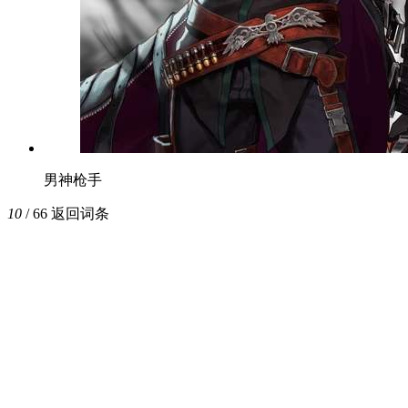
男神枪手
10
/ 66
返回词条