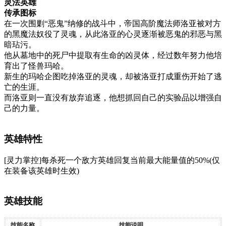
灵法英雄
传承图标
在一次围剿“恶鬼”纳修的战斗中，帝国高阶魔法师洛亚被对方
的黑魔法奴役了灵魂，从此洛亚的心灵逐渐被恶鬼的邪恶与黑
暗玷污。
他从墓地中的死尸中提取有生命的凶灵体，经过数年努力他培
育出了怪兽玛哈。
新生的玛哈企图吃掉洛亚的灵魂，却被洛亚打成重伤开始了逃
亡的生涯。
而洛亚则一直没有放弃追逐，他想抓回自己的实验品以增强自
己的力量。
英雄特性
[灵力掌控]每杀死一个敌方英雄回复当前最大能量值的50%(仅
在装备该英雄时生效)
英雄技能
技能名称
技能说明