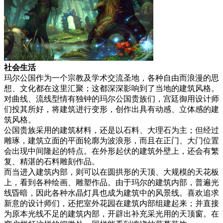
社会生活
玛尔公国作为一个宗教及学术交流圣地，各种自由而浪漫的思
想、文化都在这里汇聚；这都深深影响到了当地的建筑风格。
对曲线、流线型情有独钟的玛尔公国贵族们，宫廷御用设计师
们投其所好，将建筑进行变形，创作出具有动感、立体感的建
筑风格。
公国贵族采用的建筑材料，还是以石料、大理石为主；但经过
雕琢，建筑立面的平面轮廓为波浪形，而且在正门、大门位置
会出现中间隆起的特点。在外形起伏的建筑外壁上，还会有繁
复、精湛的石料雕刻作品。
而当进入建筑内部，则可以在圆拱形的天顶、大规模的天花板
上，看到各种绘画、雕塑作品。由于玛尔的建筑内部，普遍光
线昏暗，因此各种水晶灯具也成为建筑中的风景线。喜欢追求
新意的设计师们，还把室外花园在建筑内部组建起来；并直接
为原本光线不足的建筑内部，开辟出补充采光用的天顶窗。在