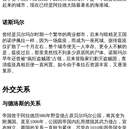
起来的城市，现在已经是阿拉德大陆最著名的海港城。
诺斯玛尔
曾经是贝尔玛尔时期一个繁华的商业都市，后来与暗精灵王国
的诺伊佩拉一样，因为一场瘟疫，而成为一座死城。据传瘟疫
仅扩散了一个月左右，整个城市便无一人幸存。更令人不解的
是，瘟疫过后，那里竟然找不到多少原居民的尸体。诺斯玛尔
早年还曾被“疯狂盗贼团”占领，后来冒险家们剿灭盗贼团，查
清瘟疫真相后便一直闲置。如今由于泰拉石资源丰富，又逐渐
复苏。
外交关系
与德洛斯的关系
帝国曾于阿拉德历986年野蛮侵占原贝尔玛尔公国，将其变为
附属国。直至1006年，公国因帝国内乱而摆脱其武力侵占，宣
布独立。两国的关系一直较为紧张，尽管在1010年因帝国女皇