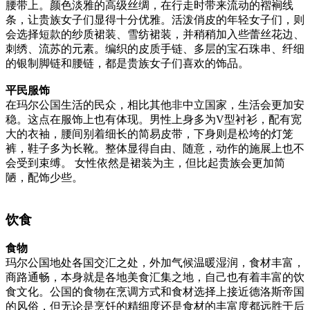
腰带上。颜色淡雅的高级丝绸，在行走时带来流动的褶裥线
条，让贵族女子们显得十分优雅。活泼俏皮的年轻女子们，则
会选择短款的纱质裙装、雪纺裙装，并稍稍加入些蕾丝花边、
刺绣、流苏的元素。编织的皮质手链、多层的宝石珠串、纤细
的银制脚链和腰链，都是贵族女子们喜欢的饰品。
平民服饰
在玛尔公国生活的民众，相比其他非中立国家，生活会更加安
稳。这点在服饰上也有体现。男性上身多为V型衬衫，配有宽
大的衣袖，腰间别着细长的简易皮带，下身则是松垮的灯笼
裤，鞋子多为长靴。整体显得自由、随意，动作的施展上也不
会受到束缚。 女性依然是裙装为主，但比起贵族会更加简
陋，配饰少些。
饮食
食物
玛尔公国地处各国交汇之处，外加气候温暖湿润，食材丰富，
商路通畅，本身就是各地美食汇集之地，自己也有着丰富的饮
食文化。公国的食物在烹调方式和食材选择上接近德洛斯帝国
的风俗，但无论是烹饪的精细度还是食材的丰富度都远胜于后