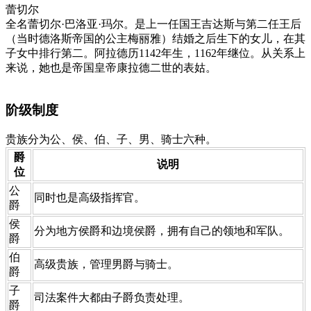
蕾切尔
全名蕾切尔·巴洛亚·玛尔。是上一任国王吉达斯与第二任王后
（当时德洛斯帝国的公主梅丽雅）结婚之后生下的女儿，在其
子女中排行第二。阿拉德历1142年生，1162年继位。从关系上
来说，她也是帝国皇帝康拉德二世的表姑。
阶级制度
贵族分为公、侯、伯、子、男、骑士六种。
爵
说明​
位​
​公
​同时也是高级指挥官。
爵
​侯
​分为地方侯爵和边境侯爵，拥有自己的领地和军队。
爵
​伯
​高级贵族，管理男爵与骑士。
爵
​子
​司法案件大都由子爵负责处理。
爵