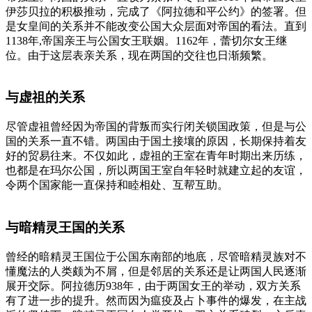
伊莎贝拉的积极推动，完成了《阿拉德和平公约》的签署。但
是女皇间的关系并不能改变公国大众层面对帝国的看法。直到
1138年,帝国亲王与公国女王联姻。1162年，蕾切尔女王继
位。由于这层表亲关系，现在两国的交往也日渐频繁。
与虚祖的关系
尽管虚祖曾经因为帝国的背叛而实行闭关锁国政策，但是与公
国的关系一直不错。两国由于国土接壤的原因，长期保持着友
好的贸易往来。不仅如此，虚祖的王室在青年时期出来历练，
也都是在玛尔公国，所以两国王室自年轻时就建立起的友谊，
令两个国家能一直保持和睦相处、互帮互助。
与暗精灵王国的关系
曾经的暗精灵王国位于公国东南部的地底，尽管暗精灵族对不
懂魔法的人类颇为不屑，但是邻居的关系还是让两国人民逐渐
展开交际。阿拉德历938年，由于两国女王的举动，双方关系
有了进一步的提升。然而因为瘟疫及占卜事件的爆发，在主战