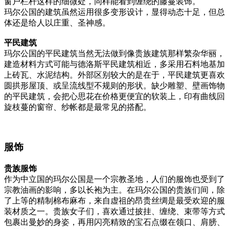
窗户栏杆这样的细微处，同样能看到缠绕的藤蔓装饰。
玛尔公国的建筑虽然运用很多变形设计，显得动态十足，但总
体还是给人以庄重、圣神感。
平民建筑
玛尔公国的平民建筑当然无法做到像贵族建筑那样繁杂华丽，
建造材料方式可能与德洛斯平民建筑相近，多采用石料地基加
上砖瓦、水泥结构。外部区别较大的是在于，平民建筑更喜欢
圆拱形屋顶、或呈流线型不规则的形状。缺少雕塑、壁画饰物
的平民建筑，会把心思花在价格更便宜的软装上，印有曲线回
旋枝蔓的窗帘、纱帐都是最常见的搭配。
服饰
贵族服饰
作为中立国的玛尔公国是一个宗教圣地，人们的服饰也受到了
宗教油画的影响，多以长袍为主。在玛尔公国的贵族们间，除
了上等的精制棉布麻布，来自虚祖的昂贵丝绸是最受欢迎的服
装材质之一。贵族女子们，喜欢通过披挂、缠绕、束带等方式
包裹出曼妙的身姿，再用闪亮精致的宝石点缀在领口、肩膀、