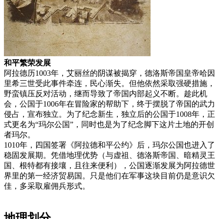
和平繁荣发展
阿拉德历1003年，艾丽丝的阴谋被揭穿，德洛斯帝国皇帝哈因
里希三世受此事件牵连，民心渐失。但他依然采取强硬措施，
野蛮镇压反对活动，继而导致了帝国内部起义不断。趁此机
会，公国于1006年在冒险家的帮助下，终于摆脱了帝国的武力
侵占，宣布独立。为了纪念新生，独立后的公国于1008年，正
式更名为“玛尔公国”，同时也是为了纪念脚下这片土地的开创
者玛尔。
1010年，四国签署《阿拉德和平公约》后，玛尔公国也进入了
稳固发展期。凭借地理优势（与虚祖、德洛斯帝国、暗精灵王
国、根特都有接壤，且往来便利），公国逐渐发展为阿拉德世
界里的第一经济贸易国。只是他们在军事这块目前仍是意识欠
佳，多采取雇佣兵形式。
地理划分