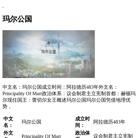
玛尔公国
​中文名：​玛尔公国​成立时间：阿拉德历483年​外文名：​
Principality Of Marr​政治体系：议会制君主立宪制​首都：​赫顿玛
尔现任国王​：蕾切尔女王概述玛尔公国玛尔公国凭借地理优
势，
中文
成立时
玛尔公国
阿拉德历483年
名：
间：
外文
政治体
议会制君主立宪制
​Principality Of Marr