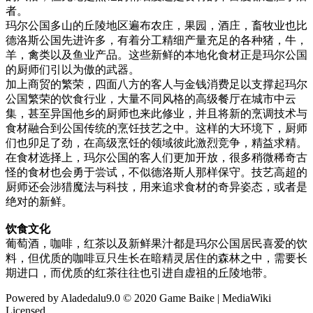
者。
玛尔公国多山的丘陵地区遍布农庄，果园，酒庄，畜牧业也比
德洛斯公国先进许多，有着分工精细产量充足的各种猪，牛，
羊，禽类以及鱼业产品。这些新鲜的本地化食材正是玛尔公国
的厨师们引以为傲的武器。
加上商贸的繁荣，四面八方的客人与金钱消费足以支撑起玛尔
公国繁荣的饮食行业，大量不同风格的高级餐厅在城市中云
集，甚至异国他乡的厨师也来此修业，并且将新的烹调技术与
食材融合到公国传统的烹饪技艺之中。这样的大环境下，厨师
们也卯足了劲，在高级烹饪的领域彼此激烈竞争，精益求精。
在食材选择上，玛尔公国的客人们更加开放，很多稍微稀奇古
怪的食材也会勇于尝试，不似德洛斯人那样保守。技艺高超的
厨师还会涉猎魔法与科技，用来追求食材的奇异姿态，或者是
绝对的新鲜。
饮食文化
葡萄酒，咖啡，红茶以及新鲜果汁都是玛尔公国居民喜爱的饮
料，但优质的咖啡豆只生长在暗精灵居住的森林之中，需要长
期进口，而优质的红茶往往也引进自虚祖的丘陵地带。
Powered by Aladedalu9.0 © 2020 Game Baike | MediaWiki
Licensed