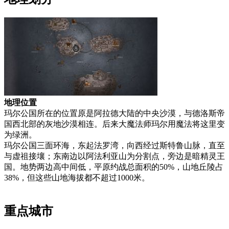
地理位置
玛尔公国所在的位置原是阿拉德大陆的中央沙漠，与德洛斯帝
国西北部的灰地沙漠相连。后来大魔法师玛尔用魔法将这里变
为绿洲。
玛尔公国三面环海，东起法罗湾，向西经过斯特鲁山脉，直至
与虚祖接壤；东南边以阿法利亚山为分割点，旁边是暗精灵王
国。地势两边高中间低，平原约战总面积的50%，山地丘陵占
38%，但这些山地海拔都不超过1000米。
重点城市