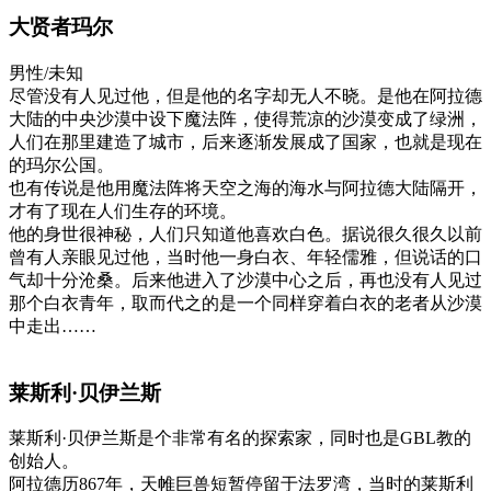
大贤者玛尔
男性/未知
尽管没有人见过他，但是他的名字却无人不晓。是他在阿拉德
大陆的中央沙漠中设下魔法阵，使得荒凉的沙漠变成了绿洲，
人们在那里建造了城市，后来逐渐发展成了国家，也就是现在
的玛尔公国。
也有传说是他用魔法阵将天空之海的海水与阿拉德大陆隔开，
才有了现在人们生存的环境。
他的身世很神秘，人们只知道他喜欢白色。据说很久很久以前
曾有人亲眼见过他，当时他一身白衣、年轻儒雅，但说话的口
气却十分沧桑。后来他进入了沙漠中心之后，再也没有人见过
那个白衣青年，取而代之的是一个同样穿着白衣的老者从沙漠
中走出……
莱斯利·贝伊兰斯
莱斯利·贝伊兰斯是个非常有名的探索家，同时也是GBL教的
创始人。
阿拉德历867年，天帷巨兽短暂停留于法罗湾，当时的莱斯利