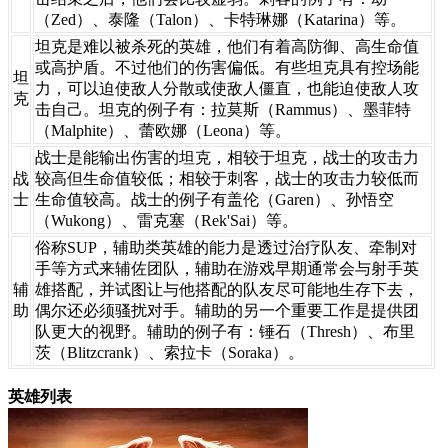
（Zed）、泰隆（Talon）、卡特琳娜（Katarina）等。
​坦克是难以被杀死的英雄，他们有着高防御、高生命值
或高护盾。不过他们的伤害偏低。有些坦克具有控场能
​坦
力，可以迫使敌人分散或使敌人僵直，也能迫使敌人攻
克
击自己。坦克的例子有：拉莫斯（Rammus）、墨菲特
（Malphite）、蕾欧娜（Leona）等。
​战士是能输出伤害的坦克，相较于坦克，战士的攻击力
​战
较高但生命值较低；相较于刺客，战士的攻击力较低而
士
生命值较高。战士的例子有盖伦（Garen）、孙悟空
（Wukong）、雷克塞（Rek'Sai）等。
​俗称SUP，辅助类英雄的能力是透过治疗队友、牵制对
手等方式来辅佐团队，辅助在游戏早期通常会与射手英
​辅
雄搭配，并试图让与他搭配的队友尽可能地生存下去，
助
偶尔还必须骚扰对手。辅助的另一个重要工作是提供团
队更大的视野。辅助的例子有：锤石（Thresh）、布里
茨（Blitzcrank）、索拉卡（Soraka）。
英雄列表