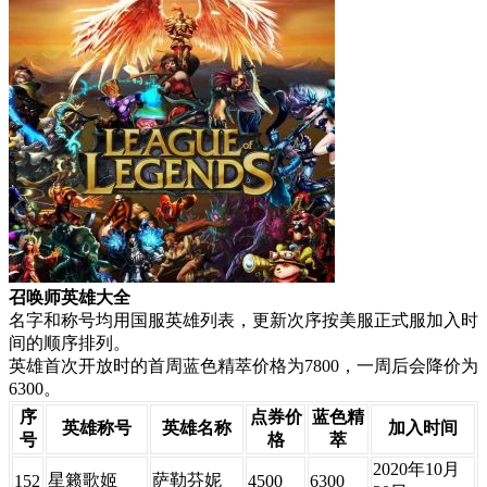
召唤师英雄大全
名字和称号均用国服英雄列表，更新次序按美服正式服加入时
间的顺序排列。
英雄首次开放时的首周蓝色精萃价格为7800，一周后会降价为
6300。
序
点券价
​蓝色精
英雄称号​
​英雄名称
加入时间​
号​
格​
萃
2020年10月
星籁歌姬
萨勒芬妮
152
4500
6300