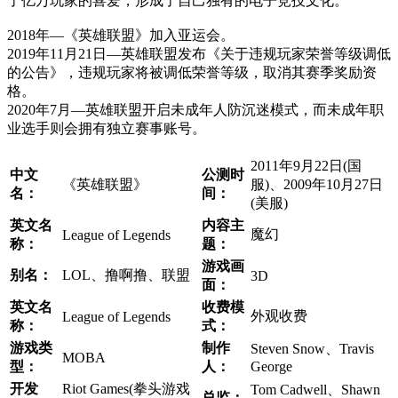
了亿万玩家的喜爱，形成了自己独有的电子竞技文化。
2018年—《英雄联盟》加入亚运会。
2019年11月21日—英雄联盟发布《关于违规玩家荣誉等级调低
的公告》，违规玩家将被调低荣誉等级，取消其赛季奖励资
格。
2020年7月—英雄联盟开启未成年人防沉迷模式，而未成年职
业选手则会拥有独立赛事账号。
2011年9月22日(国
中文
公测时
《英雄联盟》
服)、2009年10月27日
名：
间：
(美服)
​英文名
内容主
​魔幻
​League of Legends
称：
题：
​游戏画
别名：
​LOL、撸啊撸、联盟
​3D
面：
英文名
收费模
​外观收费
​League of Legends
称：
式：
游戏类
制作
​Steven Snow、Travis
​MOBA
型：
人：
George
开发
​Riot Games(拳头游戏
​Tom Cadwell、Shawn
总监：