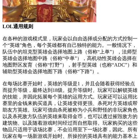
LOL通用规则
在各种的游戏模式里，玩家会以自由选择或分配的方式控制一
个“英雄”角色，每个英雄都有自己独特的能力。一般情况下，
队伍中的坦克型英雄会选择地图上路（俗称“上单”），法师型
英雄会选择地图中路（俗称“中单”），高机动性英雄会选择在
地图野区发育（俗称“打野”），射手型英雄（也称“ADC”）和
辅助型英雄会选择地图下路（俗称“下路”）。
在每场比赛开始时，英雄的等级是1，并且会随着获得经验点
而提升等级，最终达到18级。提升等级时、玩家可以解锁英雄
的技能，并因此拓展每个英雄的运用方式。玩家还可以运用比
赛里的金钱来购买道具，让英雄变得更强、杀死对方英雄或帮
助友方英雄。玩家可借由杀死被称为小兵和野怪的非玩家角色
以及杀死敌方队伍的英雄来取得金币，也可以透过摧毁敌方的
建筑物、以及随着游戏时间经过而自然取得。玩家购买的这些
物品只适用于该场比赛，不会沿用至下一场比赛，因此、所有
玩家在每一场新游戏开始时、所操控的英雄具有的能力基本上