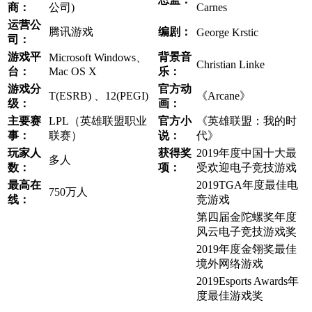
商：
公司)
Carnes
运营公
​腾讯游戏
​编剧：
​George Krstic
司：
游戏平
背景音
​Microsoft Windows、
​Christian Linke
台：
Mac OS X
乐：
游戏分
官方动
​T(ESRB) 、12(PEGI)
​《Arcane》
级：
画：
主要赛
LPL（英雄联盟职业
官方小
​《英雄联盟：我的时
事：
联赛）
说：
代》
​玩家人
获得奖
​2019年度中国十大最
​多人
数：
项：
受欢迎电子竞技游戏
最高在
​2019TGA年度最佳电
​750万人
线：
竞游戏
​第四届金陀螺奖年度
风云电子竞技游戏奖
​2019年度金翎奖最佳
境外网络游戏
​2019Esports Awards年
度最佳游戏奖