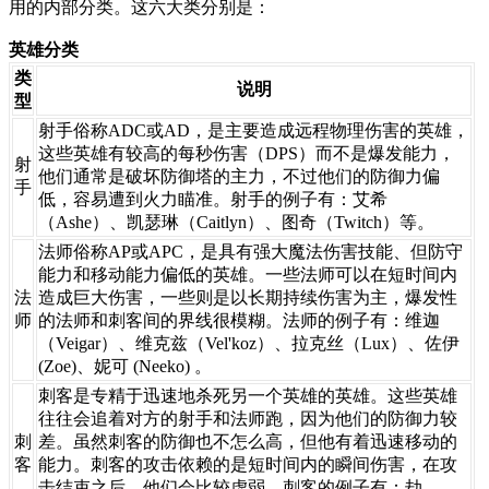
用的内部分类。这六大类分别是：
英雄分类
类
​说明
型​
​射手俗称ADC或AD，是主要造成远程物理伤害的英雄，
这些英雄有较高的每秒伤害（DPS）而不是爆发能力，
​射
他们通常是破坏防御塔的主力，不过他们的防御力偏
手
低，容易遭到火力瞄准。射手的例子有：艾希
（Ashe）、凯瑟琳（Caitlyn）、图奇（Twitch）等。
​法师俗称AP或APC，是具有强大魔法伤害技能、但防守
能力和移动能力偏低的英雄。一些法师可以在短时间内
​法
造成巨大伤害，一些则是以长期持续伤害为主，爆发性
师
的法师和刺客间的界线很模糊。法师的例子有：维迦
（Veigar）、维克兹（Vel'koz）、拉克丝（Lux）、佐伊
(Zoe)、妮可 (Neeko) 。
​刺客是专精于迅速地杀死另一个英雄的英雄。这些英雄
往往会追着对方的射手和法师跑，因为他们的防御力较
​刺
差。虽然刺客的防御也不怎么高，但他有着迅速移动的
客
能力。刺客的攻击依赖的是短时间内的瞬间伤害，在攻
击结束之后，他们会比较虚弱。刺客的例子有：劫