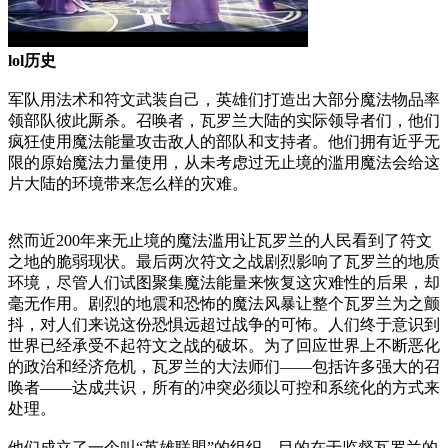
lol历史
军队用法术和符文武装自己，英雄们打造出大部分魔法物品率
领部队彼此厮杀。召唤者，瓦罗兰大陆的实际领导者们，他们
疯狂使用魔法能量攻击敌人的部队和支持者。他们拥有近乎无
限的原始魔法力量使用，从未考虑过无止境的滥用魔法会给这
片大陆的环境带来怎么样的灾难。
然而近200年来无止境的魔法滥用让瓦罗兰的人民看到了符文
之地的脆弱现状。最后两次符文之战剧烈影响了瓦罗兰的地质
环境，尽管人们试图聚集魔法能量来恢复这灾难性的后果，却
毫无作用。剧烈的地震和恐怖的魔法风暴让整个瓦罗兰为之颤
抖，对人们来说这份恐惧远超过战争的可怖。人们终于意识到
世界已经承受不起符文之战的破坏。为了回应世界上不断恶化
的政治和经济危机，瓦罗兰的大法师们——包括许多强大的召
唤者——达成共识，所有的冲突必须以可控和系统化的方式来
处理。
他们成立了一个叫“英雄联盟”的组织，目的在于监督瓦罗兰的