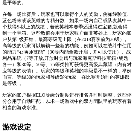
是平等的。
在每一场比赛后，玩家也可以取得个人的奖励，例如经验值、
蓝色粉末或该英雄的专精分数，如果一场内自己或队友其中一
个获得S-以上的战绩，若该英雄本赛季还没得过宝箱,就会得
到一个宝箱。这些数值会用于玩家账户而非英雄上，玩家的账
户从第1级开始，最高等级无上限（在2018赛季前为30级）。
高等级的玩家可以解锁一些新的功能，例如可以在战斗中使用
的能力“召唤师技能”（30等内能全数开启，并可以使用）、战
利品系统（7等开放,开放时会赠与玩家海克斯科技宝箱+钥匙
各一）和30等、50等、75等类推可获得更高级典藏罐（内有对
应等级的表情）。玩家的等级和英雄的等级是不一样的，举例
而言、等级30的玩家和等级5的玩家，在比赛开始时的英雄都
是等级1。
玩家的账户根据ELO等级分制度进行排名并时时调整，这些评
分会用于自动匹配，以求一场游戏中的双方团队里的玩家有着
相当的游戏水准。
游戏设定