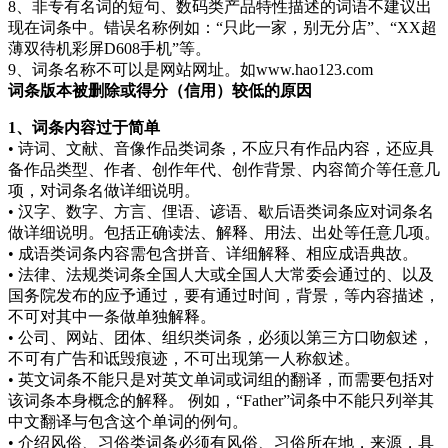
8、非专有名词的短句、数码类产品特性描述的词语不建议出
现在词条中。错误名称例如：“只此一家，别无分店”、“XX超
薄双待机彩屏D608手机”等。
9、词条名称不可以是网站网址。如www.hao123.com
词条版本被删除或得分（信用）较低的原因
1、词条内容过于简单
• 诗词、文献、音像作品类词条，不应只有作品内容，还应具
备作品类型、作者、创作年代、创作背景、内容简介等任意几
项，对词条名做详细说明。
• 汉字、数字、方言、俚语、谚语、歇后语类词条应对词条名
做详细说明。包括正确读法、解释、用法、出处等任意几项。
• 成语类词条内容需包含拼音、详细解释、相应成语典故。
• 法律、法规类词条全国人大或全国人大常委会通过的、以及
国务院发布的应予通过，要有通过时间，背景，等内容描述，
不可对其中一条做单独解释。
• 公司、网站、团体、组织类词条，必须以第三方口吻叙述，
不可有广告和诋毁痕迹，不可出现第一人称叙述。
• 英文词条不能只是对英文单词或词组的翻译，而需要包括对
该词条本身概念的解释。 例如，“Father”词条中不能只列举其
中文翻译与包含这个单词的例句。
• 介绍风俗、习俗类词条必须有风俗、习俗所在地，来源，具