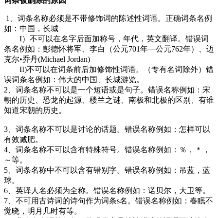
词条被删除的原因
1、词条名称必须是不带修饰词的陈述性词语。正确词条名例
如：中国，长城
I）不可以在名字后面加称号，年代，英文翻译。错误词
条名例如：彭德怀将军、李白（公元701年—公元762年）、迈
克尔•乔丹(Michael Jordan)
II)不可以在词条前后加修饰性词语。（专有名词除外）错
误词条名例如：伟大的中国、长城游览。
2、词条名称不可以是一个短语或是句子。错误名称例如：宋
朝的历史、恐龙的起源、楼兰之谜、南极和北极的区别、有谁
知道宋朝的历史。
3、词条名称不可以是讨论的话题。错误名称例如：怎样可以
有效减肥。
4、词条名称不可以含有特殊符号。错误名称例如：％，＊，
～等。
5、词条名称中不可以含有错别字。错误名称例如：吊蓝，蓝
球。
6、英译人名必须为全称。错误名称例如：诺贝尔，大卫等。
7、不可用古诗词的诗句作为词条s名。错误名称例如：春眠不
觉晓，明月几时有等。