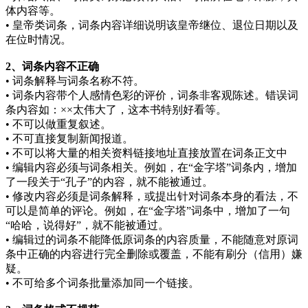
体内容等。
• 皇帝类词条，词条内容详细说明该皇帝继位、退位日期以及
在位时情况。
2、词条内容不正确
• 词条解释与词条名称不符。
• 词条内容带个人感情色彩的评价，词条非客观陈述。错误词
条内容如：××太伟大了，这本书特别好看等。
• 不可以做重复叙述。
• 不可直接复制新闻报道。
• 不可以将大量的相关资料链接地址直接放置在词条正文中
• 编辑内容必须与词条相关。例如，在“金字塔”词条内，增加
了一段关于“孔子”的内容，就不能被通过。
• 修改内容必须是词条解释，或提出针对词条本身的看法，不
可以是简单的评论。例如，在“金字塔”词条中，增加了一句
“哈哈，说得好”，就不能被通过。
• 编辑过的词条不能降低原词条的内容质量，不能随意对原词
条中正确的内容进行完全删除或覆盖，不能有刷分（信用）嫌
疑。
• 不可给多个词条批量添加同一个链接。