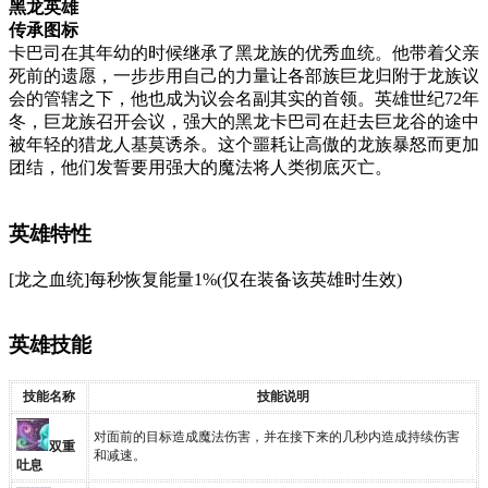
黑龙英雄
传承图标
卡巴司在其年幼的时候继承了黑龙族的优秀血统。他带着父亲
死前的遗愿，一步步用自己的力量让各部族巨龙归附于龙族议
会的管辖之下，他也成为议会名副其实的首领。英雄世纪72年
冬，巨龙族召开会议，强大的黑龙卡巴司在赶去巨龙谷的途中
被年轻的猎龙人基莫诱杀。这个噩耗让高傲的龙族暴怒而更加
团结，他们发誓要用强大的魔法将人类彻底灭亡。
英雄特性
[龙之血统]每秒恢复能量1%(仅在装备该英雄时生效)
英雄技能
技能名称
技能说明
对面前的目标造成魔法伤害，并在接下来的几秒内造成持续伤害
双重
和减速。
吐息