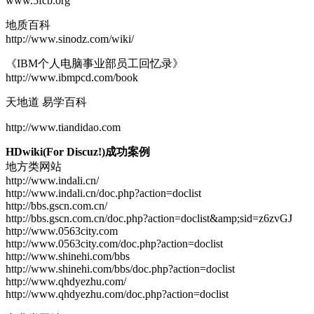
www.5fcb.org
地质百科
http://www.sinodz.com/wiki/
《IBM个人电脑事业部员工回忆录》
http://www.ibmpcd.com/book
天地道 易学百科
http://www.tiandidao.com
HDwiki(For Discuz!)成功案例
地方类网站
http://www.indali.cn/
http://www.indali.cn/doc.php?action=doclist
http://bbs.gscn.com.cn/
http://bbs.gscn.com.cn/doc.php?action=doclist&amp;sid=z6zvGJ
http://www.0563city.com
http://www.0563city.com/doc.php?action=doclist
http://www.shinehi.com/bbs
http://www.shinehi.com/bbs/doc.php?action=doclist
http://www.qhdyezhu.com/
http://www.qhdyezhu.com/doc.php?action=doclist