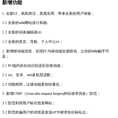
新增功能
1.
全新
UI
，画风简洁，美观实用，带来全新的用户体验；
1.1
全新的
网站设计风格
wiki
;
1.2
全新的词条编辑器
UI;
1.3
全新的首页、导航、个人中心
；
UI
2.
新增移动端浏览，实现
PC
与移动端全面联动，让你的
触手可
Wiki
及；
2.1 PC
端内容自动识别适应至移动端；
2.2 ios
、安卓、
多机型适配；
win
2.3
功能精简，让移动端更加轻量化；
3.
新增
CSRF
（
跨站请求伪造）防范；
Cross-site request forgery
3.1
防范利用用户标识危害网站；
3.2
防范欺骗用户的浏览器发送
请求给目标站点；
HTTP