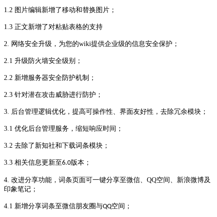
1.2
图片编辑新增了移动和替换图片；
1.3
正文新增了对粘贴表格的支持
2.
网络安全升级，为您的
wiki
提供企业级的信息安全保护；
2.1
升级防火墙安全级别；
2.2
新增服务器安全防护机制；
2.3
针对潜在攻击威胁进行防护；
3.
后台管理逻辑优化，提高可操作性、界面友好性，去除冗余模块；
3.1
优化后台管理服务，缩短响应时间；
3.2
去除了新知社和下载词条模块；
3.3
相关信息更新至
版本；
6.0
4.
改进分享功能，词条页面可一键分享至微信、
QQ
空间
、
新浪微博
及
印象笔记
；
4.1
新增分享词条至微信朋友圈与
空间；
QQ