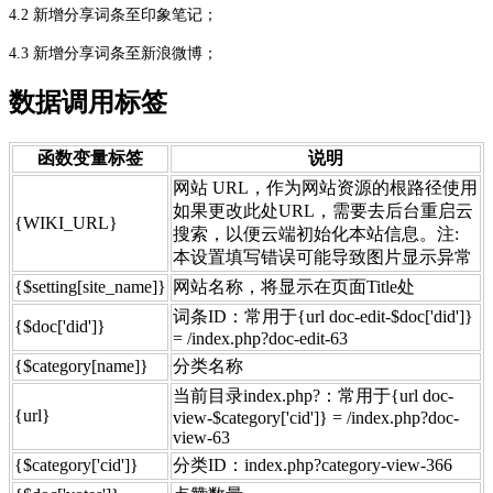
4.2
新增分享词条至印象笔记；
4.3
新增分享词条至新浪微博；
数据调用标签
函数变量标签​
说明​
​网站 URL，作为网站资源的根路径使用
如果更改此处URL，需要去后台重启云
​{WIKI_URL}
搜索，以便云端初始化本站信息。注:
本设置填写错误可能导致图片显示异常
​{$setting[site_name]}
​网站名称，将显示在页面Title处
​词条ID：常用于{url doc-edit-$doc['did']}
​{$doc['did']}
= /index.php?doc-edit-63
​{$category[name]}
​分类名称
​当前目录index.php?：常用于{url doc-
​{url}
view-$category['cid']} = /index.php?doc-
view-63
​{$category['cid']}
​分类ID：index.php?category-view-366