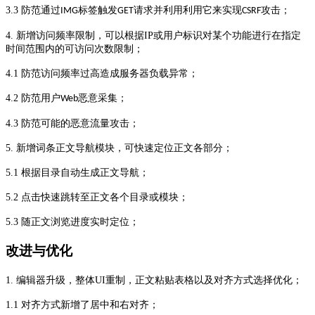
3.3
防范通过
标签触发
请求并利用利用它来实现
攻击；
IMG
GET
CSRF
4.
新增访问频率限制，可以根据
IP
或用户标识对某个功能进行在指定
时间范围内的可访问次数
限制
；
4.1
防范访问频率过高造成服务器负载异常；
4.2
防范用户
恶意采集；
Web
4.3
防范可能的恶意流量攻击；
5.
新增词条正文导航模块，可快速定位正文各部分；
5.1
根据目录自动生成正文导航；
5.2
点击快速跳转至正文各个目录或模块；
5.3
随正文浏览进度实时定位；
改进与优化
1.
编辑器升级，整体
UI
重
制
，正文粘贴表格以及对齐方式选择优化；
1.1
对齐方式新增了居中和右对齐；