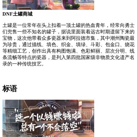
DNF土罐商城
土罐是一位常年在头上扣着一顶土罐的热血青年，经常向勇士
们兜售一些不知名的罐子，据说里面装着远古时期遗留下来的
宝物，这次他带着众多瓷器来到阿拉德市集，其中潮州陶瓷最
为珍贵，通过描线、填色、织金、填绿、斗彩、包金口、烧花
等精细工艺，创作出具有构图饱满、色彩鲜丽、层次分明、线
条流畅等特点的瓷器，是列入第四批国家级非物质文化遗产名
录的一种传统技艺。
标语