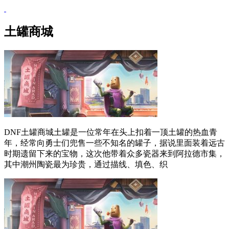
土罐商城
DNF土罐商城土罐是一位常年在头上扣着一顶土罐的热血青
年，经常向勇士们兜售一些不知名的罐子，据说里面装着远古
时期遗留下来的宝物，这次他带着众多瓷器来到阿拉德市集，
其中潮州陶瓷最为珍贵，通过描线、填色、织