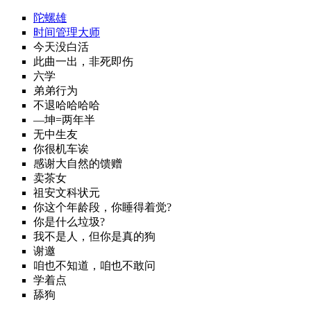
陀螺雄
时间管理大师
今天没白活
此曲一出，非死即伤
六学
弟弟行为
不退哈哈哈哈
—坤=两年半
无中生友
你很机车诶
感谢大自然的馈赠
卖茶女
祖安文科状元
你这个年龄段，你睡得着觉?
你是什么垃圾?
我不是人，但你是真的狗
谢邀
咱也不知道，咱也不敢问
学着点
舔狗