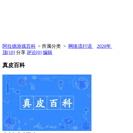
阿拉德游戏百科
> 所属分类 >
网络流行语
2020年
顶
[10]
分享
评论
[0]
编辑
真皮百科