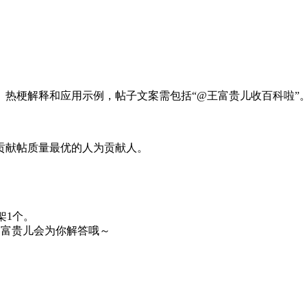
、热梗解释和应用示例，帖子文案需包括“@王富贵儿收百科啦”
贡献帖质量最优的人为贡献人。
架1个。
,富贵儿会为你解答哦～