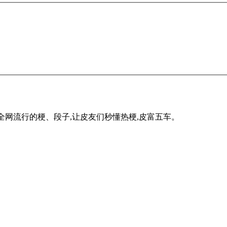
全网流行的梗、段子,让皮友们秒懂热梗,皮富五车。