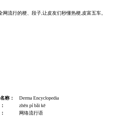
全网流行的梗、段子,让皮友们秒懂热梗,皮富五车。
名称：
Derma Encyclopedia
：
​​zhēn pí bǎi kē
：
网络流行语