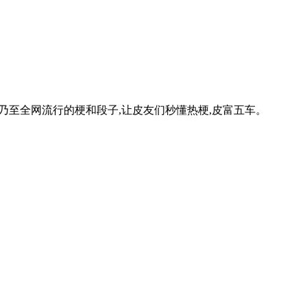
乃至全网流行的梗和段子,让皮友们秒懂热梗,皮富五车。