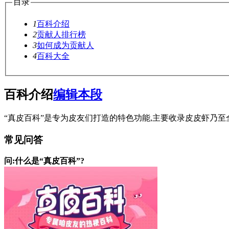
目录
1
百科介绍
2
贡献人排行榜
3
如何成为贡献人
4
百科大全
百科介绍
编辑本段
“真皮百科”是专为皮友们打造的特色功能,主要收录皮皮虾乃至
常见问答
问:什么是“真皮百科”?