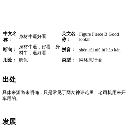
中文名
英文名
Figure Fierce B Good
身材牛逼好看
lookin
称：
称：
​身材牛逼，好看、身
断句：
拼音：
shēn cái niú bī hǎo kàn
材牛，逼好看
用处：
​调侃
类型：
网络流行语
出处
具体来源尚未明确，只是常见于网友神评论里，老司机用来开
车用的。
发展