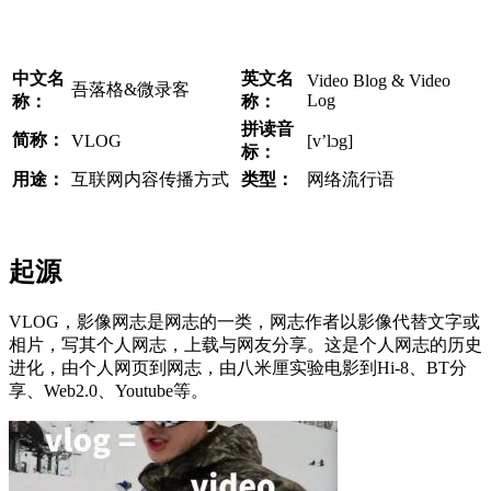
中文名
英文名
Video Blog & Video
吾落格&微录客
Log
称：
称：
拼读音
简称：
​VLOG
[v’lɔg]
标：
用途：
​互联网内容传播方式
类型：
网络流行语
起源
VLOG，影像网志是网志的一类，网志作者以影像代替文字或
相片，写其个人网志，上载与网友分享。这是个人网志的历史
进化，由个人网页到网志，由八米厘实验电影到Hi-8、BT分
享、Web2.0、Youtube等。